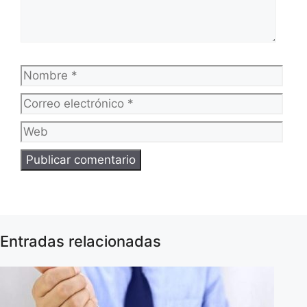
Nombre
Corr
elec
Web
Entradas relacionadas